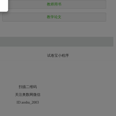
教师用书
教学论文
试卷宝小程序
扫描二维码
关注奥数网微信
ID:aoshu_2003