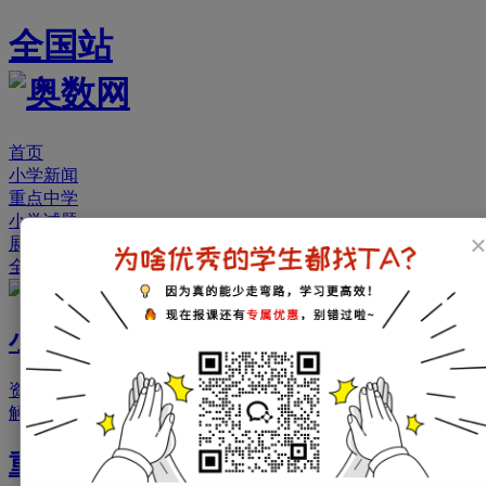
全国站
首页
小学新闻
重点中学
小学试题
展开
全国站
小学新闻
资讯
政策
择校
备考
经验
面试
简历
试题
分班考试
衔接
名称
解释
家长会
新初一军训
重点中学