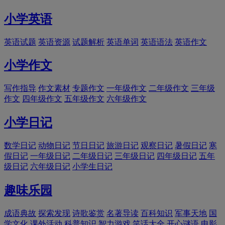
小学英语
英语试题
英语资源
试题解析
英语单词
英语语法
英语作文
小学作文
写作指导
作文素材
专题作文
一年级作文
二年级作文
三年级
作文
四年级作文
五年级作文
六年级作文
小学日记
数学日记
动物日记
节日日记
旅游日记
观察日记
暑假日记
寒
假日记
一年级日记
二年级日记
三年级日记
四年级日记
五年
级日记
六年级日记
小学生日记
趣味乐园
成语典故
探索发现
诗歌鉴赏
名著导读
百科知识
军事天地
国
学文化
课外活动
科普知识
智力游戏
笑话大全
开心谜语
电影