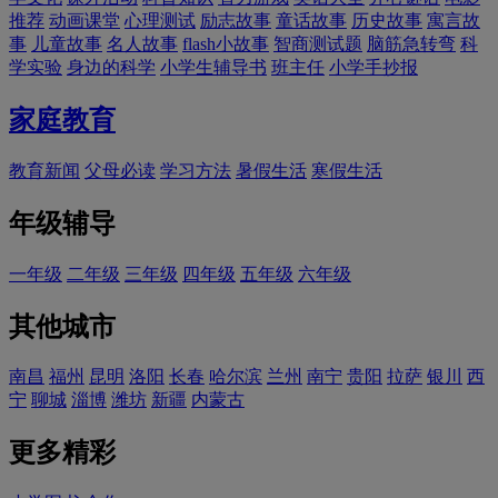
推荐
动画课堂
心理测试
励志故事
童话故事
历史故事
寓言故
事
儿童故事
名人故事
flash小故事
智商测试题
脑筋急转弯
科
学实验
身边的科学
小学生辅导书
班主任
小学手抄报
家庭教育
教育新闻
父母必读
学习方法
暑假生活
寒假生活
年级辅导
一年级
二年级
三年级
四年级
五年级
六年级
其他城市
南昌
福州
昆明
洛阳
长春
哈尔滨
兰州
南宁
贵阳
拉萨
银川
西
宁
聊城
淄博
潍坊
新疆
内蒙古
更多精彩