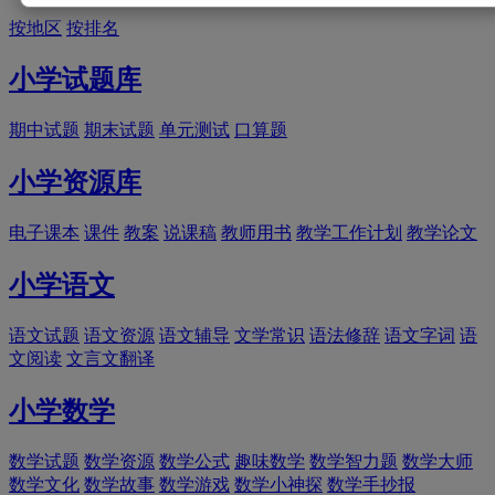
按地区
按排名
小学试题库
期中试题
期末试题
单元测试
口算题
小学资源库
电子课本
课件
教案
说课稿
教师用书
教学工作计划
教学论文
小学语文
语文试题
语文资源
语文辅导
文学常识
语法修辞
语文字词
语
文阅读
文言文翻译
小学数学
数学试题
数学资源
数学公式
趣味数学
数学智力题
数学大师
数学文化
数学故事
数学游戏
数学小神探
数学手抄报