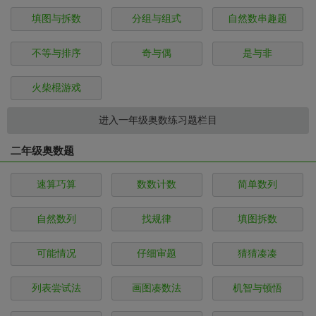
填图与拆数
分组与组式
自然数串趣题
不等与排序
奇与偶
是与非
火柴棍游戏
进入一年级奥数练习题栏目
二年级奥数题
速算巧算
数数计数
简单数列
自然数列
找规律
填图拆数
可能情况
仔细审题
猜猜凑凑
列表尝试法
画图凑数法
机智与顿悟