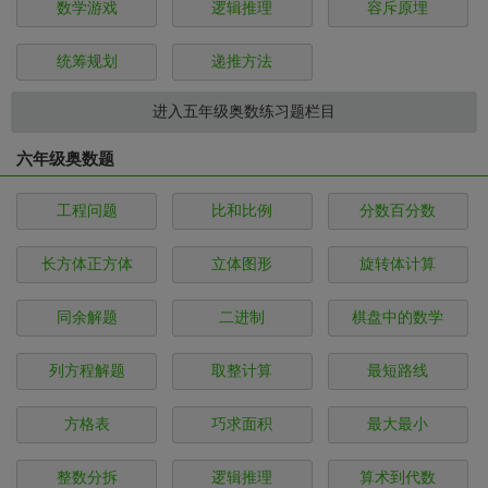
数学游戏
逻辑推理
容斥原埋
统筹规划
递推方法
进入五年级奥数练习题栏目
六年级奥数题
工程问题
比和比例
分数百分数
长方体正方体
立体图形
旋转体计算
同余解题
二进制
棋盘中的数学
列方程解题
取整计算
最短路线
方格表
巧求面积
最大最小
整数分拆
逻辑推理
算术到代数