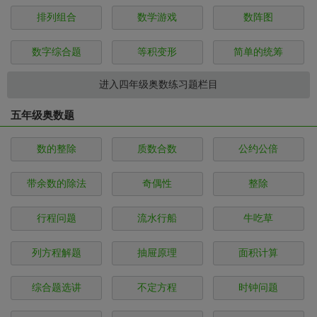
排列组合
数学游戏
数阵图
数字综合题
等积变形
简单的统筹
进入四年级奥数练习题栏目
五年级奥数题
数的整除
质数合数
公约公倍
带余数的除法
奇偶性
整除
行程问题
流水行船
牛吃草
列方程解题
抽屉原理
面积计算
综合题选讲
不定方程
时钟问题