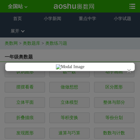
全国站
首页
小学新闻
重点中学
小学试题
展开
奥数网
>
奥数题库
>
奥数练习题
一年级奥数题
×
认识图形
数一数
动手画画
摆摆看看
做做想想
区分图形
立体平面
立体模型
整体与部分
折叠描痕
等积变换
等份分划
发现图形
速算与巧算
数数与计数