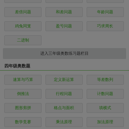
差倍问题
和差问题
年龄问题
鸡兔同笼
盈亏问题
巧求周长
二进制
进入三年级奥数练习题栏目
四年级奥数题
速算与巧算
定义新运算
等差数列
倒推法
行程问题
计数问题
图形剪拼
格点与面积
填横式
数学竞赛
乘法原理
加法原理