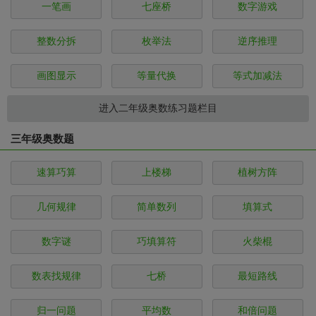
一笔画
七座桥
数字游戏
整数分拆
枚举法
逆序推理
画图显示
等量代换
等式加减法
进入二年级奥数练习题栏目
三年级奥数题
速算巧算
上楼梯
植树方阵
几何规律
简单数列
填算式
数字谜
巧填算符
火柴棍
数表找规律
七桥
最短路线
归一问题
平均数
和倍问题