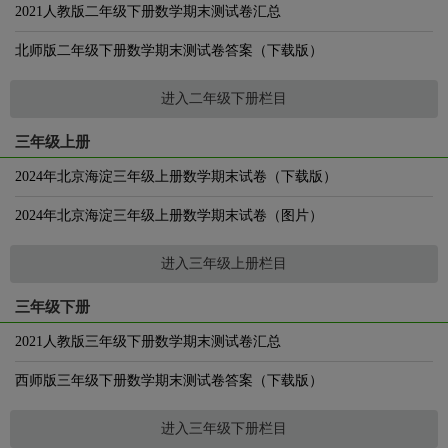
2021人教版二年级下册数学期末测试卷汇总
北师版二年级下册数学期末测试卷答案（下载版）
进入二年级下册栏目
三年级上册
2024年北京海淀三年级上册数学期末试卷（下载版）
2024年北京海淀三年级上册数学期末试卷（图片）
进入三年级上册栏目
三年级下册
2021人教版三年级下册数学期末测试卷汇总
西师版三年级下册数学期末测试卷答案（下载版）
进入三年级下册栏目