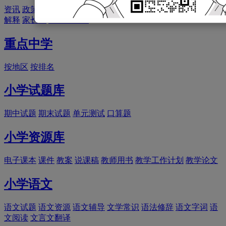
资讯
政策
择校
备考
经验
面试
简历
试题
分班考试
衔接
名称
解释
家长会
新初一军训
重点中学
按地区
按排名
小学试题库
期中试题
期末试题
单元测试
口算题
小学资源库
电子课本
课件
教案
说课稿
教师用书
教学工作计划
教学论文
小学语文
语文试题
语文资源
语文辅导
文学常识
语法修辞
语文字词
语
文阅读
文言文翻译