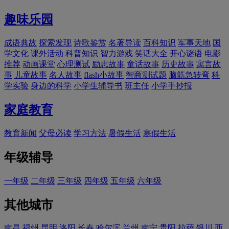
趣味乐园
成语典故
探索发现
诗歌鉴赏
名著导读
百科知识
军事天地
国
学文化
课外活动
科普知识
智力游戏
笑话大全
开心谜语
电影
推荐
动画课堂
心理测试
励志故事
童话故事
历史故事
寓言故
事
儿童故事
名人故事
flash小故事
智商测试题
脑筋急转弯
科
学实验
身边的科学
小学生辅导书
班主任
小学手抄报
家庭教育
教育新闻
父母必读
学习方法
暑假生活
寒假生活
年级辅导
一年级
二年级
三年级
四年级
五年级
六年级
其他城市
南昌
福州
昆明
洛阳
长春
哈尔滨
兰州
南宁
贵阳
拉萨
银川
西