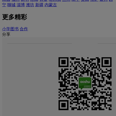
宁
聊城
淄博
潍坊
新疆
内蒙古
更多精彩
小学图书
合作
分享