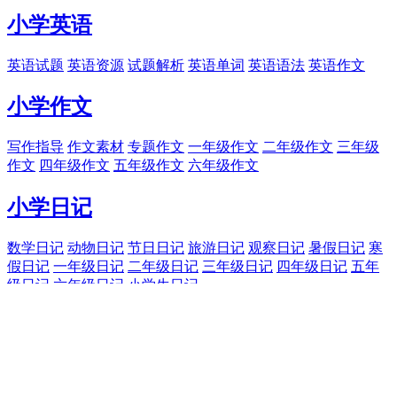
小学英语
英语试题
英语资源
试题解析
英语单词
英语语法
英语作文
小学作文
写作指导
作文素材
专题作文
一年级作文
二年级作文
三年级
作文
四年级作文
五年级作文
六年级作文
小学日记
数学日记
动物日记
节日日记
旅游日记
观察日记
暑假日记
寒
假日记
一年级日记
二年级日记
三年级日记
四年级日记
五年
级日记
六年级日记
小学生日记
趣味乐园
成语典故
探索发现
诗歌鉴赏
名著导读
百科知识
军事天地
国
学文化
课外活动
科普知识
智力游戏
笑话大全
开心谜语
电影