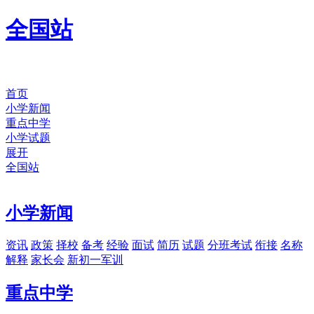
全国站
首页
小学新闻
重点中学
小学试题
展开
全国站
小学新闻
资讯
政策
择校
备考
经验
面试
简历
试题
分班考试
衔接
名称
解释
家长会
新初一军训
重点中学