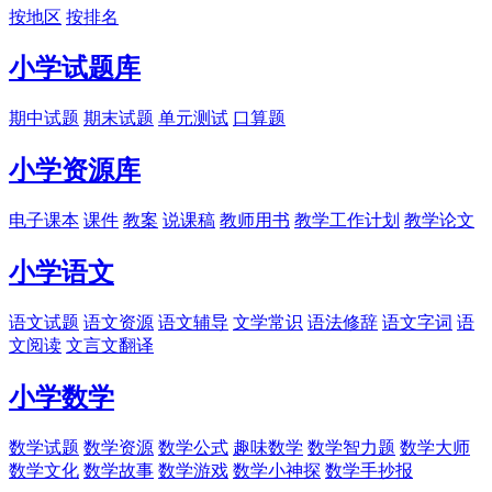
按地区
按排名
小学试题库
期中试题
期末试题
单元测试
口算题
小学资源库
电子课本
课件
教案
说课稿
教师用书
教学工作计划
教学论文
小学语文
语文试题
语文资源
语文辅导
文学常识
语法修辞
语文字词
语
文阅读
文言文翻译
小学数学
数学试题
数学资源
数学公式
趣味数学
数学智力题
数学大师
数学文化
数学故事
数学游戏
数学小神探
数学手抄报