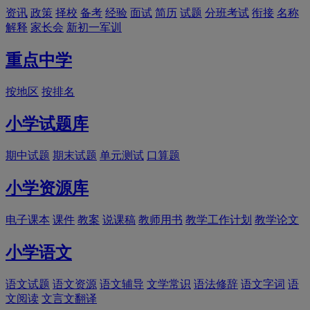
资讯
政策
择校
备考
经验
面试
简历
试题
分班考试
衔接
名称
解释
家长会
新初一军训
重点中学
按地区
按排名
小学试题库
期中试题
期末试题
单元测试
口算题
小学资源库
电子课本
课件
教案
说课稿
教师用书
教学工作计划
教学论文
小学语文
语文试题
语文资源
语文辅导
文学常识
语法修辞
语文字词
语
文阅读
文言文翻译