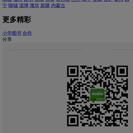
宁
聊城
淄博
潍坊
新疆
内蒙古
更多精彩
小学图书
合作
分享