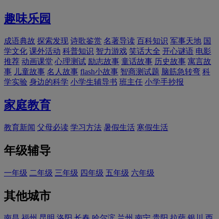
趣味乐园
成语典故
探索发现
诗歌鉴赏
名著导读
百科知识
军事天地
国
学文化
课外活动
科普知识
智力游戏
笑话大全
开心谜语
电影
推荐
动画课堂
心理测试
励志故事
童话故事
历史故事
寓言故
事
儿童故事
名人故事
flash小故事
智商测试题
脑筋急转弯
科
学实验
身边的科学
小学生辅导书
班主任
小学手抄报
家庭教育
教育新闻
父母必读
学习方法
暑假生活
寒假生活
年级辅导
一年级
二年级
三年级
四年级
五年级
六年级
其他城市
南昌
福州
昆明
洛阳
长春
哈尔滨
兰州
南宁
贵阳
拉萨
银川
西