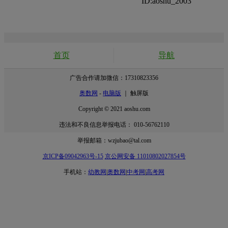
ID:aoshu_2003
首页
导航
广告合作请加微信：17310823356
奥数网
-
电脑版
｜ 触屏版
Copyright © 2021 aoshu.com
违法和不良信息举报电话： 010-56762110
举报邮箱：wzjubao@tal.com
京ICP备09042963号-15
京公网安备 11010802027854号
手机站：
幼教网
|
奥数网
|
中考网
|
高考网