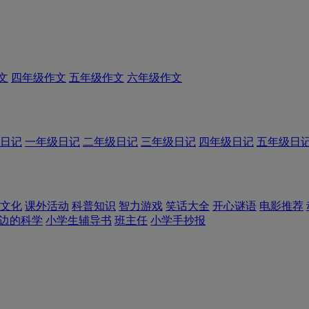
文
四年级作文
五年级作文
六年级作文
日记
一年级日记
二年级日记
三年级日记
四年级日记
五年级日
文化
课外活动
科普知识
智力游戏
笑话大全
开心谜语
电影推荐
边的科学
小学生辅导书
班主任
小学手抄报