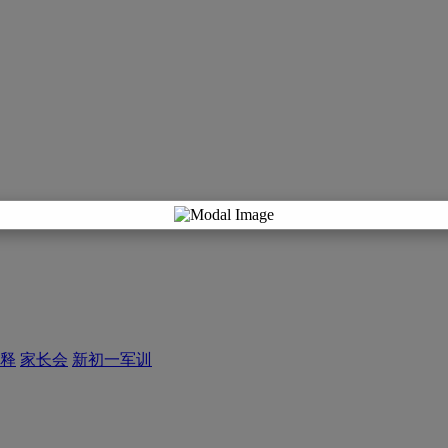
释
家长会
新初一军训