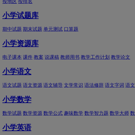
按地区
按排名
小学试题库
期中试题
期末试题
单元测试
口算题
小学资源库
电子课本
课件
教案
说课稿
教师用书
教学工作计划
教学论文
小学语文
语文试题
语文资源
语文辅导
文学常识
语法修辞
语文字词
语文
小学数学
数学试题
数学资源
数学公式
趣味数学
数学智力题
数学大师
数
小学英语