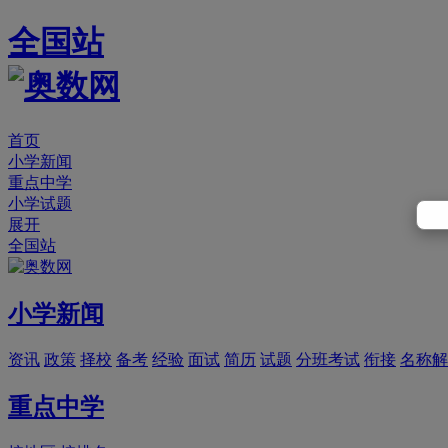
全国站
首页
小学新闻
重点中学
小学试题
展开
全国站
小学新闻
资讯
政策
择校
备考
经验
面试
简历
试题
分班考试
衔接
名称解
重点中学