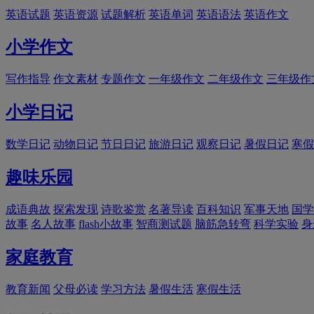
英语试题
英语资源
试题解析
英语单词
英语语法
英语作文
小学作文
写作指导
作文素材
专题作文
一年级作文
二年级作文
三年级作
小学日记
数学日记
动物日记
节日日记
旅游日记
观察日记
暑假日记
寒假
趣味乐园
成语典故
探索发现
诗歌鉴赏
名著导读
百科知识
军事天地
国学
故事
名人故事
flash小故事
智商测试题
脑筋急转弯
科学实验
身
家庭教育
教育新闻
父母必读
学习方法
暑假生活
寒假生活