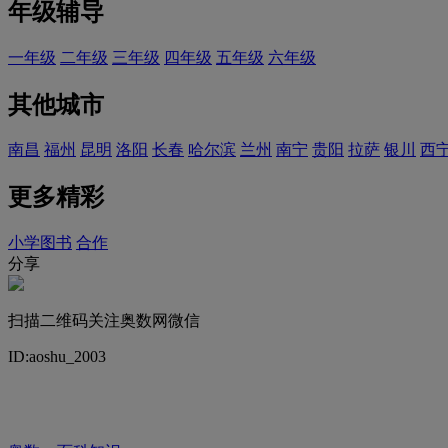
年级辅导
一年级
二年级
三年级
四年级
五年级
六年级
其他城市
南昌
福州
昆明
洛阳
长春
哈尔滨
兰州
南宁
贵阳
拉萨
银川
西
更多精彩
小学图书
合作
分享
扫描二维码关注奥数网微信
ID:aoshu_2003