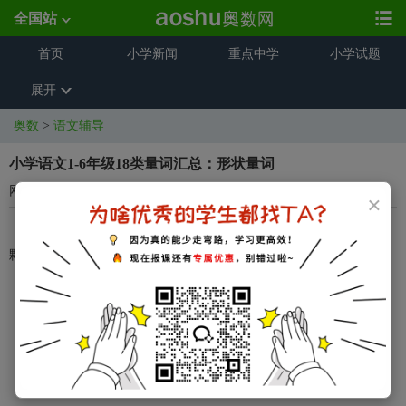
全国站
首页
小学新闻
重点中学
小学试题
展开
奥数
>
语文辅导
小学语文1-6年级18类量词汇总：形状量词
网络整理
2024-01-11 17:40:02
×
形状：丸、泡、粒、颗、幢 堆、条、根、支、道、面、片、张、
颗、块
奥数网提醒：
小升初试题、期中期末题、小学奥数题
尽在奥数网公众号