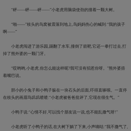
“砰——砰——砰——”小老虎用脑袋使劲的撞着一颗大树。
“啪——”枝头的鸟窝被震落到地上,鸟妈妈伤心的喊到:“我的孩子
啊——”
小老虎闯进了游乐园,踢翻了水车,撞倒了箭靶,它还一拳打过去,打
掉了熊外婆的一颗门牙。
“哎哟哟,小老虎,你怎么能这样呢?我可没有招惹你呀。”熊外婆捂
着嘴巴说。
胆小的小兔子和小鸭子躲在一块石头的后面,吓得直哆嗦。一直停
在枝头的画眉鸟叽叽喳喳:“小老虎被爸爸批评了,它现在很生气。”
小鸭子说:“心情不好,可以找个朋友说一说,也不能乱撒气呀!”
小老虎听了小鸭子的话,在大树下躺了下来,小声嘀咕:“我不撒气了,