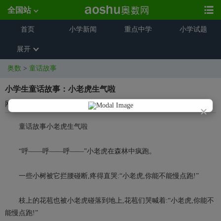
全国站
首页
小学新闻
重点中学
小学试题
展开
奥数
>
童话故事
小学生童话故事：小老虎生气啦
网络整理
2023-12-06 16:01:02
×
童话故事小老虎生气啦
“呼——呼——呼——”小老虎在森林中疯跑。
一些小树被它拦腰碰断,疼得直哭:“小老虎,你能不能慢点跑!”
枝上的花苞也被小老虎碰落到地上,花苞们哭喊着:“小老虎,你能不
能慢点跑!”