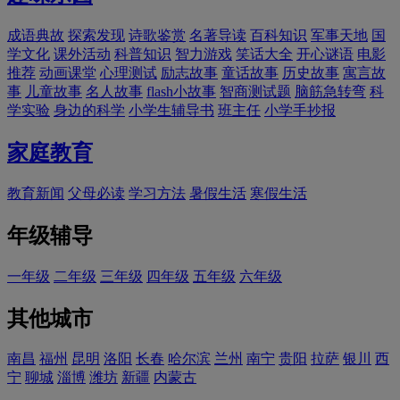
成语典故
探索发现
诗歌鉴赏
名著导读
百科知识
军事天地
国
学文化
课外活动
科普知识
智力游戏
笑话大全
开心谜语
电影
推荐
动画课堂
心理测试
励志故事
童话故事
历史故事
寓言故
事
儿童故事
名人故事
flash小故事
智商测试题
脑筋急转弯
科
学实验
身边的科学
小学生辅导书
班主任
小学手抄报
家庭教育
教育新闻
父母必读
学习方法
暑假生活
寒假生活
年级辅导
一年级
二年级
三年级
四年级
五年级
六年级
其他城市
南昌
福州
昆明
洛阳
长春
哈尔滨
兰州
南宁
贵阳
拉萨
银川
西
宁
聊城
淄博
潍坊
新疆
内蒙古