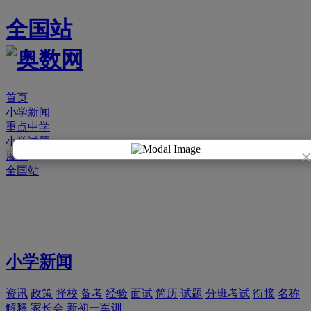
全国站
首页
小学新闻
重点中学
小学试题
展开
全国站
小学新闻
资讯
政策
择校
备考
经验
面试
简历
试题
分班考试
衔接
名称
解释
家长会
新初一军训