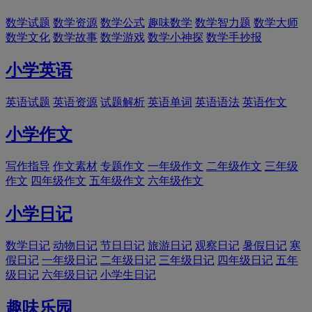
数学试题
数学资源
数学公式
趣味数学
数学智力题
数学大师
数学文化
数学故事
数学游戏
数学小神探
数学手抄报
小学英语
英语试题
英语资源
试题解析
英语单词
英语语法
英语作文
小学作文
写作指导
作文素材
专题作文
一年级作文
二年级作文
三年级
作文
四年级作文
五年级作文
六年级作文
小学日记
数学日记
动物日记
节日日记
旅游日记
观察日记
暑假日记
寒
假日记
一年级日记
二年级日记
三年级日记
四年级日记
五年
级日记
六年级日记
小学生日记
趣味乐园