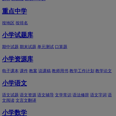
重点中学
按地区
按排名
小学试题库
期中试题
期末试题
单元测试
口算题
小学资源库
电子课本
课件
教案
说课稿
教师用书
教学工作计划
教学论文
小学语文
语文试题
语文资源
语文辅导
文学常识
语法修辞
语文字词
语
文阅读
文言文翻译
小学数学