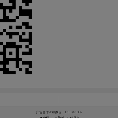
广告合作请加微信：17310823356
奥数网
-
电脑版
｜ 触屏版