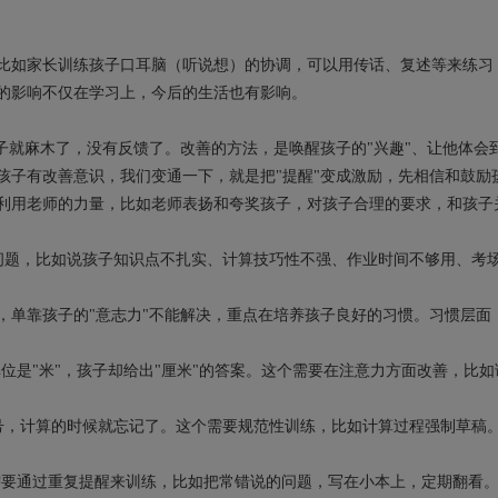
如家长训练孩子口耳脑（听说想）的协调，可以用传话、复述等来练习
的影响不仅在学习上，今后的生活也有影响。
麻木了，没有反馈了。改善的方法，是唤醒孩子的"兴趣"、让他体会到"
孩子有改善意识，我们变通一下，就是把"提醒"变成激励，先相信和鼓励
以利用老师的力量，比如老师表扬和夸奖孩子，对孩子合理的要求，和孩子
题，比如说孩子知识点不扎实、计算技巧性不强、作业时间不够用、考
单靠孩子的"意志力"不能解决，重点在培养孩子良好的习惯。习惯层面
是"米"，孩子却给出"厘米"的答案。这个需要在注意力方面改善，比如
"号，计算的时候就忘记了。这个需要规范性训练，比如计算过程强制草稿
要通过重复提醒来训练，比如把常错说的问题，写在小本上，定期翻看