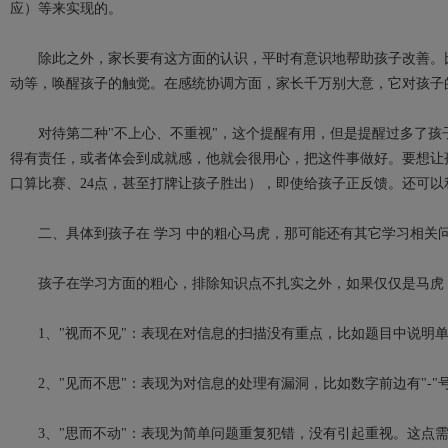
应）等来实现的。
除此之外，家长要有这方面的认识，平时有意识地帮助孩子改善。比
动等，唤醒孩子的触觉。在感统协调方面，家长千万别大意，它对孩子
对待第二种"不上心、不重视"，这个提醒有用，但是提醒过多了孩子就
得有责任，或者体会到成就感，他就会很用心，把这件事做好。要想让
口算比赛、24点，甚至打牌让孩子胜出），即使给孩子正反馈。还可
二、具体到孩子在 学习 中的粗心马虎，那可能还有其它学习相关问
孩子在学习方面的粗心，排除知识点不扎实之外，如果仅仅是马虎，
1、"视而不见"：表现在对信息的扫描没有重点，比如题目中说明单位
2、"见而不思"：表现为对信息的处理有漏洞，比如数字前边有"-
3、"思而不动"：表现为简单问题重复犯错，没有引起重视。这点需