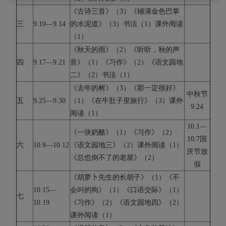
《古诗三首》（3）《铺满金色巴掌
三
9.10—9.14
的水泥道》（3）书法（1）课外阅读
（1）
《秋天的雨》（2）《听听，秋的声
四
9.17—9.21
音》（1）《习作》（2）《语文园地
二》（2）书法（1）
《去年的树》（3）《那一定很好》
中秋节
五
9.25—9.30
（1）《在牛肚子里旅行》（3）课外
9.24
阅读（1）
10.1—
《一块奶酪》（1）《习作》（2）
10.7国
六
10.8—10.12
《语文园地三》（2）课外阅读（1）
庆节放
《总也倒不了的老屋》（2）
假
《胡萝卜先生的长胡子》（1）《不
10.15—
会叫的狗》（1）《口语交际》（1）
七
10.19
《习作》（2）《语文园地四》（2）
课外阅读（1）