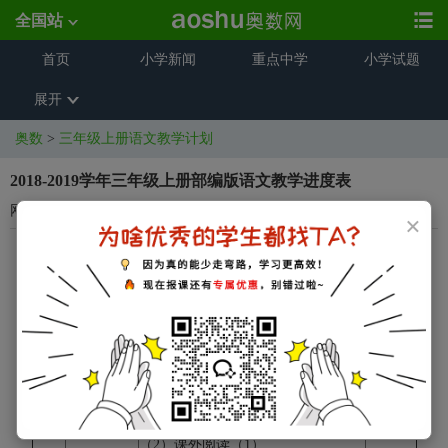
全国站
首页
小学新闻
重点中学
小学试题
展开
奥数
>
三年级上册语文教学计划
2018-2019学年三年级上册部编版语文教学进度表
网络资源
2018-10-08 16:30:29
×
2018-2019学年度第一学期三年级语文（上册）教学进度表
周次
时间
教学内容
备注
《大青树下的小学》（3）《花的学
一
8.27—8.31
校》（3）
书法（1）课外阅读（1）
《不懂就要问》（2）《口语交际》
二
9.3—9.7
（1）习作（2）《语文园地一》
（2）课外阅读（1）