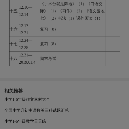
《手术台就是阵地》（1）《口语交
12.10—
十五
际》（1）《习作》（2）《语文园地
12.14
七》（2）书法（1）课外阅读（1）
12.17—
十六
复习（8）
12.21
12.24—
十七
复习（8）
12.28
12.31—
十八
期末考试
2019.01.4
相关推荐
小学1-6年级作文素材大全
全国小学升初中语数英三科试题汇总
小学1-6年级数学天天练