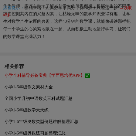
作为教师，应该主动地了解当前学生的所思所想，根据学生的不同需
温馨提示：
福利来咯！距离数学拿高分，你和孩子只差这一步!
→领取
求去挖掘其内在的兴趣因素，让枯燥无味的数学知识变得有趣，让学
福利
生对数学产生浓厚的兴趣，这样40分钟的数学课，就能像磁铁那样把
每一个学生的心紧紧地吸在一起。从而积极主动地进行学习，让我们
的数学课堂充满活力！
相关推荐
小学全科辅导必备宝典【学而思培优APP】
小学1-6年级作文素材大全
全国小学升初中语数英三科试题汇总
小学1-6年级数学天天练
小学1-6年级奥数类型例题讲解整理汇总
小学1-6年级奥数练习题整理汇总