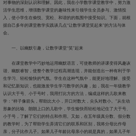
对事物的深刻认识和理解。因此，我在小学数学课堂教学中，努力激
活学生思维，增强数学课堂的趣味性来引领学生全员参与、激情投
入，使小学生在偷悦、宽松、和谐的的氛围中接受知识。下面，就根
据自己多年的课堂教学实践谈几点“让数学课堂笑起来”的方法与体
会。
一、以幽默引趣，让数学课堂“笑”起来
在课堂教学中巧妙地运用幽默语言，可使教师的讲课变得风趣诙
谐、幽默睿智，使整个教学过程高潮迭现，并能创造出一种有利于学
生学习、轻松愉快的气氛。学生在这种气氛中，能更好地理解、接受
和记忆新知识，也能激发学生学习数学的兴趣，如，我在一年级教学
认识大于号、小于号时，我用打比方的方法，编成这样的儿歌来教
学：“样子像箭头，帮助比大小，开口对数大，尖头对数小。”从生动
形象的比喻、朗朗上口的儿歌中，学生愉快而轻松地记住了大于号、
小于号，了解了它们的特点和作用。又如，在五年级真分数、假分数
的教学时，为了帮助学生弄清它们的联系和区别，我将分母比作母
亲，分子比作儿子。如果儿子年龄比母亲小的就是真的，如果儿子年