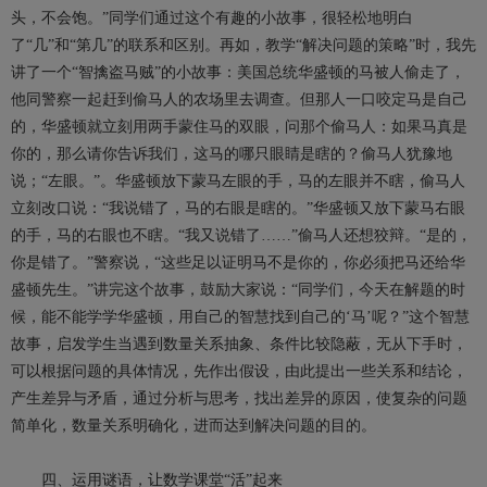
头，不会饱。”同学们通过这个有趣的小故事，很轻松地明白
了“几”和“第几”的联系和区别。再如，教学“解决问题的策略”时，我先
讲了一个“智擒盗马贼”的小故事：美国总统华盛顿的马被人偷走了，
他同警察一起赶到偷马人的农场里去调查。但那人一口咬定马是自己
的，华盛顿就立刻用两手蒙住马的双眼，问那个偷马人：如果马真是
你的，那么请你告诉我们，这马的哪只眼睛是瞎的？偷马人犹豫地
说；“左眼。”。华盛顿放下蒙马左眼的手，马的左眼并不瞎，偷马人
立刻改口说：“我说错了，马的右眼是瞎的。”华盛顿又放下蒙马右眼
的手，马的右眼也不瞎。“我又说错了……”偷马人还想狡辩。“是的，
你是错了。”警察说，“这些足以证明马不是你的，你必须把马还给华
盛顿先生。”讲完这个故事，鼓励大家说：“同学们，今天在解题的时
候，能不能学学华盛顿，用自己的智慧找到自己的‘马’呢？”这个智慧
故事，启发学生当遇到数量关系抽象、条件比较隐蔽，无从下手时，
可以根据问题的具体情况，先作出假设，由此提出一些关系和结论，
产生差异与矛盾，通过分析与思考，找出差异的原因，使复杂的问题
简单化，数量关系明确化，进而达到解决问题的目的。
四、运用谜语，让数学课堂“活”起来