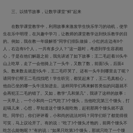
三、以情节故事，让数学课堂“鲜”起来
在数学课堂教学中，利用故事来激发学生快乐学习的动机，使学
生在乐中明理，在兴趣中学习，让教师的课堂教学达到快乐教学的目
的。例如，我在教一年级解答“同学们排队做操，小红的左边有8个
人，右边有6个人，一共有多少人？”这一题时，考虑到学生容易粗
心，于是在他们解题之前，我先讲述了如下故事：王二毛赶着10头牛
山上吃草，走了一会他骑上了一头牛，又数了数，前面5头，后面4
头。数来数去就是9头牛，王二毛吓哭了。还有一头牛到哪里去了呢？
请同学们帮王二毛找找吧！学生听完，都笑起来了，王二毛真粗心，
他自己坐的哪一头牛没加进去。这样同学们再来解答类似的问题就不
会再犯王二毛的错了。又如，教学“几和第几”，我讲了这样的故事：
一天早上，一个小和尚一口气吃了3个馒头，当他吃完第三个馒头，打
起嗝儿来，心想，早知道这个馒头能吃饱，起初那两个馒头就不该
吃。同学们，你们评评看，小和尚的说法对吗？同学们听了都觉得很
可笑，马上议论开了。有的说：“吃了3个馒头才饱的，前两个馒头不
吃怎么能饱呢？”有的说：“如果只吃第3个馒头，那就只吃了一个馒