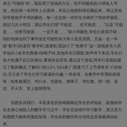
单元“可能性”时，我采用了游戏的方法：把不同颜色的小球装入书
包，然后请一名同学上台摸球，并且让他摸到球后藏起来，再让其他
同学猜他手中球的颜色，每一次总有一些学生为猜对了而欢呼雀跃。
摸过几次小球后，我让学生们用“可能是……也可能是……”以及“可能
是……但更可能是……一定不是……”猜小球颜色,学生们表现不错，
很好地体会到了事件发生可能性有大有小及其原因。又如：在一年
级“数字5的读写”教学时,授课前,我设计了“抢凳子”这一游戏来导入所
学知识:5名学生围着4张椅子转,其他学生们唱歌,歌声停下来后,学生们
奋力抢属于自己的座位,看谁的反应快,通过这个游戏,同学们直观的建
立了数的概念,了解到“4比5少1,5比4多1”,既复习了上节课有关“4”的知
识,又引发了学生们学习新课的兴趣,一举多得。在教学中常用的游戏
有：给鱼接尾巴、对口令、找朋友、摘果子、夺红旗、猜一猜、送
信、开火车、登上聪明塔等。
实践告诉我们，丰富多彩的游戏能唤起学生的求知欲，能激励学
生全身心地投入到数学学习之中；学生在游戏中学习数学，其注意力
和观察力都有明显的加强，学生的积极性和主动性也容易被调动起
来。