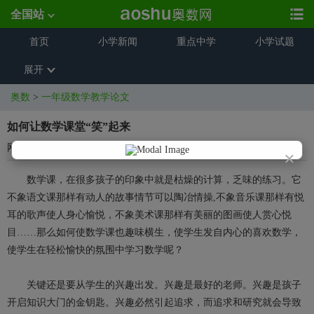
全国站
首页
小学新闻
重点中学
小学试题
展开
奥数
>
一年级数学教学论文
如何让数学课堂“笑”起来
网络资源
2016-12-28 16:23:10
×
数学课，在很多孩子的印象中就是枯燥的计算，乏味的练习。它
不象语文课那样有动人的故事情节可以陶冶情操,不象音乐课那样有悦
耳的歌声使人身心愉悦，不象美术课那样有美丽的图画使人赏心悦
目……那么如何使数学课也趣味横生，使学生发自内心的喜欢数学，
使学生在轻松愉快的氛围中学习数学呢？
关键还是要从学生的兴趣出发。兴趣是最好的老师。兴趣是孩子
开启知识大门的金钥匙。兴趣必然引起追求，而追求和研究就会导致