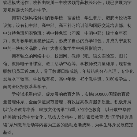
管理模式运作，校长由银川一中校级领导薛校长出任，现已发展为宁
夏规模最大的民办中学。
拥有民族风格鲜明的教学楼、宿舍楼、学生餐厅、塑胶田径场等
设施；设有初中部、高中部、高三补习培训部和国际交流培训部。初
中分特色班和实验班：初中特色班（即原一中初中部）经十余年努
力，教育教学质量稳步提高，形成了自己的办学特色，并成为宁夏初
中的一块知名品牌，在广大家长和学生中极具影响力。
拥有独立的网络中心、校园网、教师书吧、语文实验室、图书
馆、教师电子备课室、教工活动中心等。学校师资力量雄厚，现有全
职教职员工近200人，骨干教师日臻成熟，年龄结构分布合理，专业化
发展水平较高。学校现有初、高中年级，45个教学班，3180名学生，
面向全区招收莘莘学子。
学校谋求重内涵、促发展的教育之路，实施ISO9000国际教育质
量管理体系，全面保证规范管理，有效提高教育服务质量。积极开展
以“英语教育培养、民族文化传承”为重点的特色教育，以开展中华传
统美德“传承中华文化，弘扬人文精神，推进素质教育”及“国学经典诵
读”系列教育活动等内容为主题的活动逐渐成熟，为学生终身发展奠定
基础。