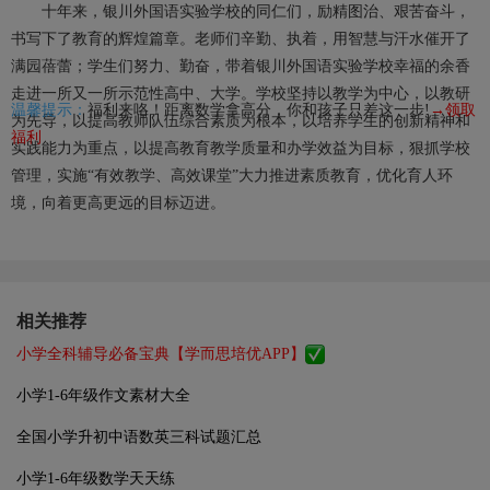
十年来，银川外国语实验学校的同仁们，励精图治、艰苦奋斗，
书写下了教育的辉煌篇章。老师们辛勤、执着，用智慧与汗水催开了
满园蓓蕾；学生们努力、勤奋，带着银川外国语实验学校幸福的余香
走进一所又一所示范性高中、大学。学校坚持以教学为中心，以教研
温馨提示：
福利来咯！距离数学拿高分，你和孩子只差这一步!
→领取
为先导，以提高教师队伍综合素质为根本，以培养学生的创新精神和
福利
实践能力为重点，以提高教育教学质量和办学效益为目标，狠抓学校
管理，实施“有效教学、高效课堂”大力推进素质教育，优化育人环
境，向着更高更远的目标迈进。
相关推荐
小学全科辅导必备宝典【学而思培优APP】
小学1-6年级作文素材大全
全国小学升初中语数英三科试题汇总
小学1-6年级数学天天练