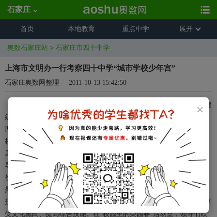
石家庄
首页
本地教育
重点中学
展开
奥数石家庄站
>
石家庄市四十中学
上海市文明办一行考察四十中学“城市学校少年宫”
石家庄奥数网整理
2011-10-13 15:42:50
6月25日，上海市文明办、上海市教委一行14人，在市文明办薛建
×
廷主任的陪同下到四十中学实地考察“城市学校少年宫”的开展情况。
四十中学教育处副主任孔晓峰为各位来宾详细介绍了学校开展城市学
校少年宫活动的基本情况，并带领来宾参观了各个活动。在活动室
里，同学们都对各位领导的到来表示了热烈的欢迎。上海市的各位领
导饶有兴趣的观看了四十中学独具特色的各项活动，并给予了高度评
价。当走到“国艺轩”活动室时，应老师和同学们的要求上海市文明办
晁玉奎副主任欣然提笔为四十中学少年宫活动留下墨宝——“乐、文、
技”三个苍劲有力的大字，勉励同学们在各项活动中愉悦快乐成长、享
受文化熏陶、提高综合技能。在“校园里的梨园春”活动室，领导们欣