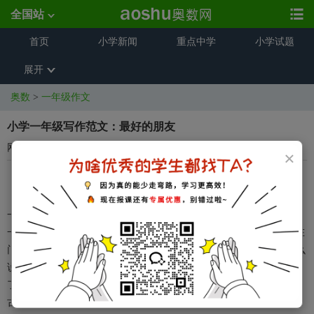
全国站
首页
小学新闻
重点中学
小学试题
展开
奥数
>
一年级作文
小学一年级写作范文：最好的朋友
网络来源
2025-06-20 17:56:04
×
我有一个好朋友，是一个男生，他得名字叫豆豆，他的个子和我
一般高，黑黑的脸上有一双小小的眼睛，经常穿一身蓝色的运动服，
一双绿色的`运动鞋。 他有一种古怪的脾气。有一次，我和豆豆在
门口画画的时候，豆豆说脏话，他妈妈听见了，说：“前几天，我怎么
说的?不许说脏话!”豆豆又继续画画，一声不吭，谁和他说话都不理
了，等他妈妈喊他回家的时候，他“哇”的一声哭了。 这就是脾气
古怪的豆豆，但他永远是我最好的朋友!