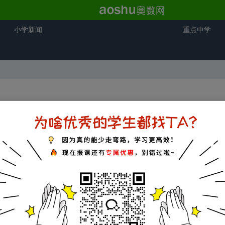
小学新闻
重点中学
媚可爱的野花。我却喜欢出淤泥而不染的荷花。 到了夏天，荷花全开
阵清风吹过，荷塘里掀起一层又一层的波纹。 这是我好像也变成了一朵