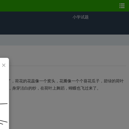
小学试题
×
放了，荷花的花蕊像一个窝头，花瓣像一个个葵花瓜子，碧绿的荷叶
荷花，身穿洁白的纱，在荷叶上舞蹈，蝴蝶也飞过来了。