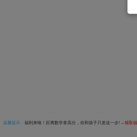
温馨提示：
福利来咯！距离数学拿高分，你和孩子只差这一步!
→领取