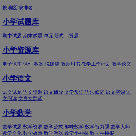
按地区
按排名
小学试题库
期中试题
期末试题
单元测试
口算题
小学资源库
电子课本
课件
教案
说课稿
教师用书
教学工作计划
教学论文
小学语文
语文试题
语文资源
语文辅导
文学常识
语法修辞
语文字词
语
文阅读
文言文翻译
小学数学
数学试题
数学资源
数学公式
趣味数学
数学智力题
数学大师
数学文化
数学故事
数学游戏
数学小神探
数学手抄报