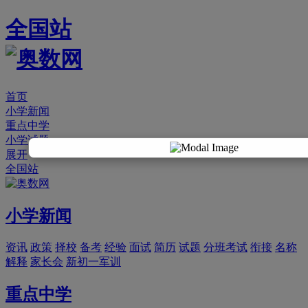
全国站
首页
小学新闻
重点中学
小学试题
展开
全国站
小学新闻
资讯
政策
择校
备考
经验
面试
简历
试题
分班考试
衔接
名称
解释
家长会
新初一军训
重点中学