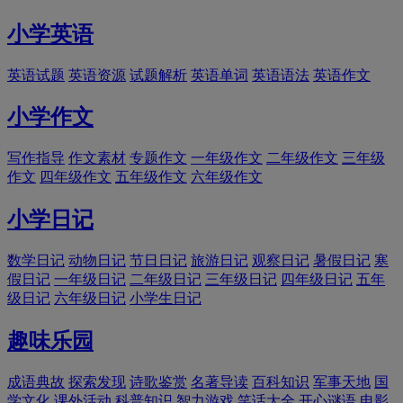
小学英语
英语试题
英语资源
试题解析
英语单词
英语语法
英语作文
小学作文
写作指导
作文素材
专题作文
一年级作文
二年级作文
三年级
作文
四年级作文
五年级作文
六年级作文
小学日记
数学日记
动物日记
节日日记
旅游日记
观察日记
暑假日记
寒
假日记
一年级日记
二年级日记
三年级日记
四年级日记
五年
级日记
六年级日记
小学生日记
趣味乐园
成语典故
探索发现
诗歌鉴赏
名著导读
百科知识
军事天地
国
学文化
课外活动
科普知识
智力游戏
笑话大全
开心谜语
电影