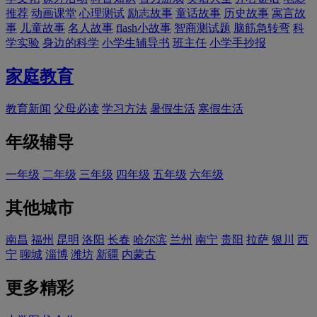
推荐
动画课堂
心理测试
励志故事
童话故事
历史故事
寓言故
事
儿童故事
名人故事
flash小故事
智商测试题
脑筋急转弯
科
学实验
身边的科学
小学生辅导书
班主任
小学手抄报
家庭教育
教育新闻
父母必读
学习方法
暑假生活
寒假生活
年级辅导
一年级
二年级
三年级
四年级
五年级
六年级
其他城市
南昌
福州
昆明
洛阳
长春
哈尔滨
兰州
南宁
贵阳
拉萨
银川
西
宁
聊城
淄博
潍坊
新疆
内蒙古
更多精彩