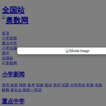
全国站
首页
小学新闻
重点中学
小学试题
展开
全国站
小学新闻
资讯
政策
择校
备考
经验
面试
简历
试题
分班考试
衔接
名称
解释
家长会
新初一军训
重点中学