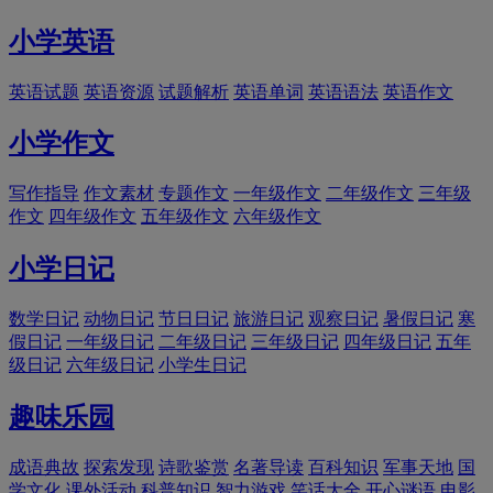
小学英语
英语试题
英语资源
试题解析
英语单词
英语语法
英语作文
小学作文
写作指导
作文素材
专题作文
一年级作文
二年级作文
三年级
作文
四年级作文
五年级作文
六年级作文
小学日记
数学日记
动物日记
节日日记
旅游日记
观察日记
暑假日记
寒
假日记
一年级日记
二年级日记
三年级日记
四年级日记
五年
级日记
六年级日记
小学生日记
趣味乐园
成语典故
探索发现
诗歌鉴赏
名著导读
百科知识
军事天地
国
学文化
课外活动
科普知识
智力游戏
笑话大全
开心谜语
电影