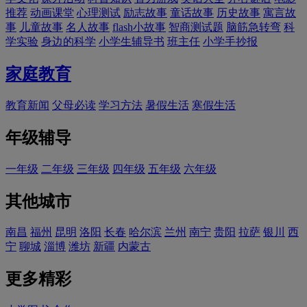
推荐
动画课堂
心理测试
励志故事
童话故事
历史故事
寓言故
事
儿童故事
名人故事
flash小故事
智商测试题
脑筋急转弯
科
学实验
身边的科学
小学生辅导书
班主任
小学手抄报
家庭教育
教育新闻
父母必读
学习方法
暑假生活
寒假生活
年级辅导
一年级
二年级
三年级
四年级
五年级
六年级
其他城市
南昌
福州
昆明
洛阳
长春
哈尔滨
兰州
南宁
贵阳
拉萨
银川
西
宁
聊城
淄博
潍坊
新疆
内蒙古
更多精彩