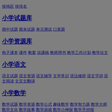
按地区
按排名
小学试题库
期中试题
期末试题
单元测试
口算题
小学资源库
电子课本
课件
教案
说课稿
教师用书
教学工作计划
教学论文
小学语文
语文试题
语文资源
语文辅导
文学常识
语法修辞
语文字词
语
文阅读
文言文翻译
小学数学
数学试题
数学资源
数学公式
趣味数学
数学智力题
数学大师
数学文化
数学故事
数学游戏
数学小神探
数学手抄报