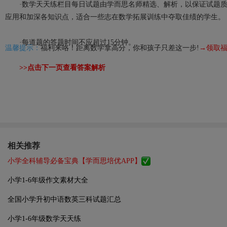
·数学天天练栏目每日试题由学而思名师精选、解析，以保证试题质
应用和加深各知识点，适合一些志在数学拓展训练中夺取佳绩的学生。
·每道题的答题时间不应超过15分钟。
温馨提示：
福利来咯！距离数学拿高分，你和孩子只差这一步!
→领取
>>点击下一页查看答案解析
相关推荐
小学全科辅导必备宝典【学而思培优APP】
小学1-6年级作文素材大全
全国小学升初中语数英三科试题汇总
小学1-6年级数学天天练